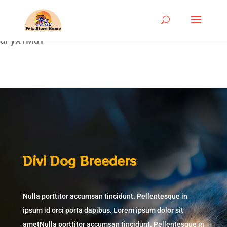
google-site-
verification=ASrSFqKsKmxqlSloaozW_qZZYHGwV5yjQ
dPyX1MuY
17
/ 100
SEO Score
Divi Dog Breeders
Nulla porttitor accumsan tincidunt. Pellentesque in
ipsum id orci porta dapibus. Lorem ipsum dolor sit
ametNulla porttitor accumsan tincidunt. Pellentesque in